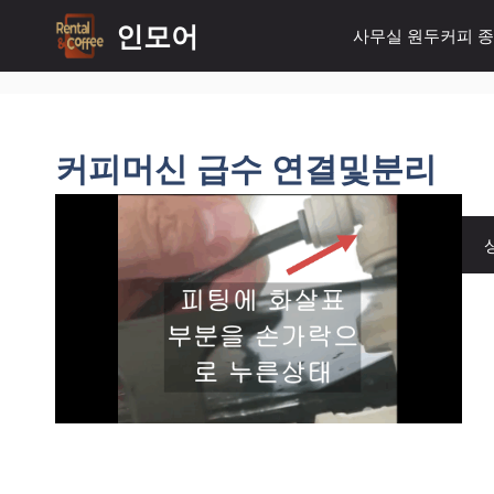
컨
인모어
사무실 원두커피 
텐
츠
로
건
너
커피머신 급수 연결및분리
뛰
기